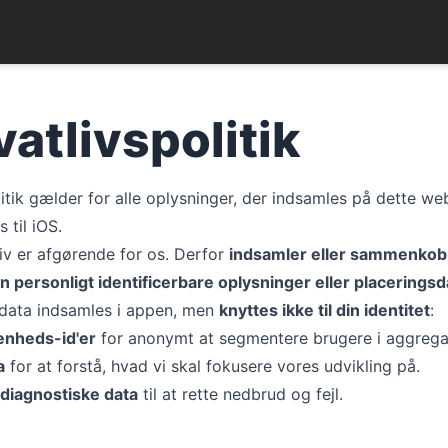
vatlivspolitik
itik gælder for alle oplysninger, der indsamles på dette we
 til iOS.
liv er afgørende for os. Derfor
indsamler eller sammenkob
n personligt identificerbare oplysninger eller placeringsd
data indsamles i appen, men
knyttes ikke til din identitet
:
enheds-id'er
for anonymt at segmentere brugere i aggrega
a
for at forstå, hvad vi skal fokusere vores udvikling på.
diagnostiske data
til at rette nedbrud og fejl.