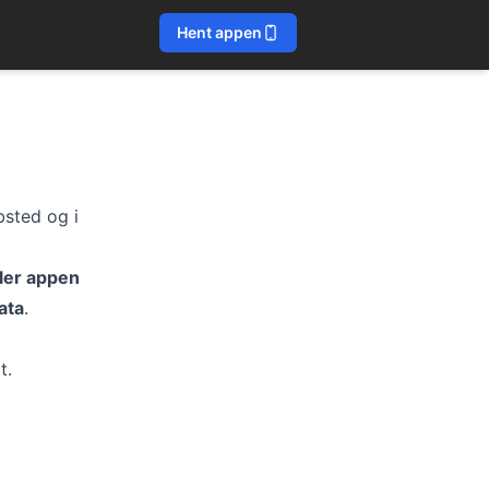
Hent appen
bsted og i
ler appen
ata
.
t.