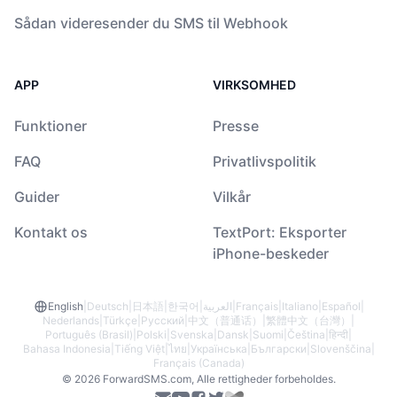
Sådan videresender du SMS til Webhook
APP
VIRKSOMHED
Funktioner
Presse
FAQ
Privatlivspolitik
Guider
Vilkår
Kontakt os
TextPort: Eksporter
iPhone-beskeder
English
|
Deutsch
|
日本語
|
한국어
|
العربية
|
Français
|
Italiano
|
Español
|
Nederlands
|
Türkçe
|
Русский
|
中文（普通话）
|
繁體中文（台灣）
|
Português (Brasil)
|
Polski
|
Svenska
|
Dansk
|
Suomi
|
Čeština
|
हिन्दी
|
Bahasa Indonesia
|
Tiếng Việt
|
ไทย
|
Українська
|
Български
|
Slovenščina
|
Français (Canada)
© 2026 ForwardSMS.com, Alle rettigheder forbeholdes.