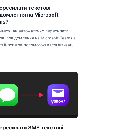
пересилати текстові
домлення на Microsoft
ms?
йтеся, як автоматично пересилати
ові повідомлення на Microsoft Teams з
о iPhone за допомогою автоматизації
cuts.
пересилати SMS текстові