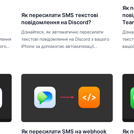
Як 
Як пересилати SMS текстові
пові
повідомлення на Discord?
Tea
Дізнайтеся, як автоматично пересилати
Дізна
лення
текстові повідомлення на Discord з вашого
текст
могою
iPhone за допомогою автоматизації
вашог
Shortcuts.
Short
Як пересилати SMS на webhook
Як 