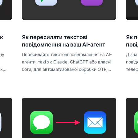
ик
Як пересилати текстові
Як 
повідомлення на ваш AI-агент
пов
ну
Пересилайте текстові повідомлення на AI-
Дізна
агенти, такі як Claude, ChatGPT або власні
повід
k,
боти, для автоматизованої обробки OTP,
телеф
відстеження доставки та моніторингу SMS.