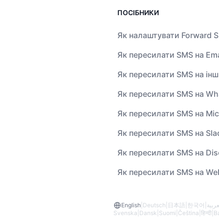
ПОСІБНИКИ
Як налаштувати Forward 
Як пересилати SMS на Ema
Як пересилати SMS на ін
Як пересилати SMS на Wh
Як пересилати SMS на Mic
Як пересилати SMS на Sla
Як пересилати SMS на Dis
Як пересилати SMS на W
English
|
Deutsch
|
日本語
|
한국어
|
عربية
Svenska
|
Dansk
|
Suomi
|
Čeština
|
हिन्दी
|
B