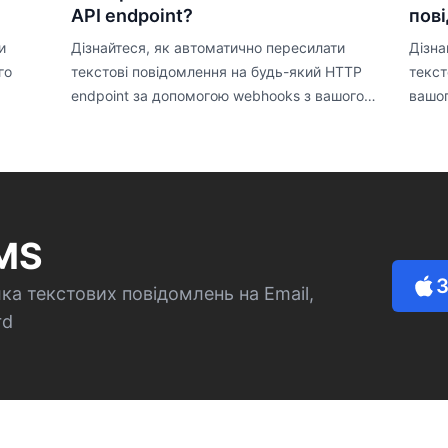
API endpoint?
пові
и
Дізнайтеся, як автоматично пересилати
Дізна
го
текстові повідомлення на будь-який HTTP
текст
endpoint за допомогою webhooks з вашого
вашог
iPhone. Створюйте власні інтеграції з
Short
Forward SMS.
SMS
З
а текстових повідомлень на Email,
rd