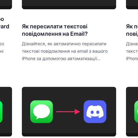
ро
ward
Як пересилати текстові
Як 
повідомлення на Email?
пов
ро
Дізнайтеся, як автоматично пересилати
Дізна
ні
текстові повідомлення на email з вашого
текст
iPhone за допомогою автоматизації
iPhon
Shortcuts.
Short