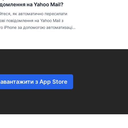
домлення на Yahoo Mail?
йтеся, як автоматично пересилати
ові повідомлення на Yahoo Mail з
о iPhone за допомогою автоматизації
cuts.
авантажити з App Store