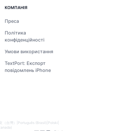
КОМПАНІЯ
Преса
Політика
конфіденційності
Умови використання
TextPort: Експорт
повідомлень iPhone
文（台灣）
|
Português (Brasil)
|
Polski
|
Canada)