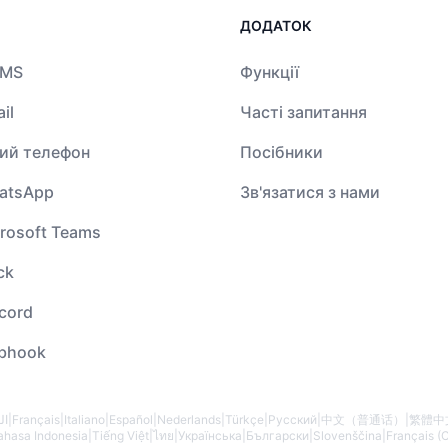
ДОДАТОК
SMS
Функції
il
Часті запитання
ший телефон
Посібники
atsApp
Зв'язатися з нами
rosoft Teams
ck
cord
ebhook
ال
|
Français
|
Italiano
|
Español
|
Nederlands
|
Türkçe
|
Русский
|
中文（普通话）
|
繁體中
ahasa Indonesia
|
Tiếng Việt
|
ไทย
|
Українська
|
Български
|
Slovenščina
|
Français (