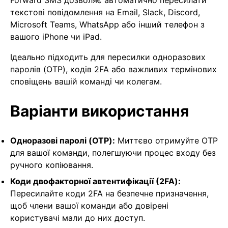
Forward SMS дозволяє автоматично пересилати
текстові повідомлення на Email, Slack, Discord,
Microsoft Teams, WhatsApp або інший телефон з
вашого iPhone чи iPad.
Ідеально підходить для пересилки одноразових
паролів (OTP), кодів 2FA або важливих термінових
сповіщень вашій команді чи колегам.
Варіанти використання
Одноразові паролі (OTP):
Миттєво отримуйте OTP
для вашої команди, полегшуючи процес входу без
ручного копіювання.
Коди двофакторної автентифікації (2FA):
Пересилайте коди 2FA на безпечне призначення,
щоб члени вашої команди або довірені
користувачі мали до них доступ.