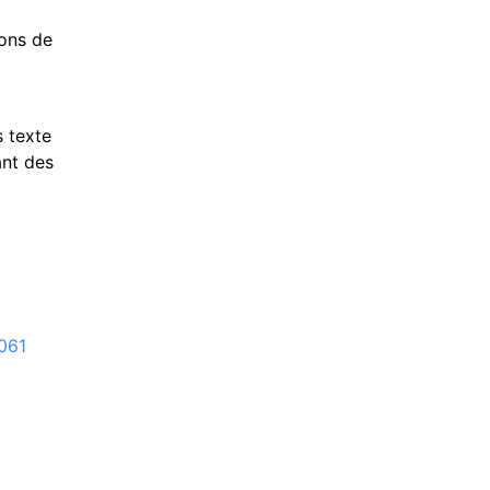
ions de
s texte
ant des
061