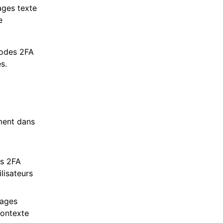
ges texte
e
codes 2FA
s.
ment dans
es 2FA
lisateurs
sages
contexte