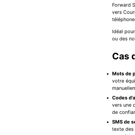
Forward S
vers Cour
téléphone
Idéal pou
ou des no
Cas d
Mots de p
votre équi
manuellem
Codes d'a
vers une 
de confia
SMS de ser
texte des 