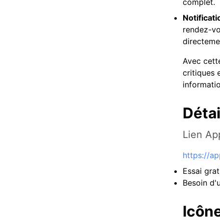
complet.
Notificat
rendez-vou
directeme
Avec cett
critiques 
informati
Détai
Lien Ap
https://a
Essai grat
Besoin d'
Icôn