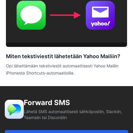
Miten tekstiviestit lähetetään Yahoo Mailiin?
Opi lähettämään tekstiviestit automaattisesti Yahoo Mailiin
iPhonesta Shortcuts-automaatioilla.
Forward SMS
Lähetä SMS automaattisesti sähköpostiin, Slackiin,
Teamsiin tai Discordiin