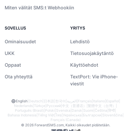
Miten välität SMS:t Webhookiin
SOVELLUS
YRITYS
Ominaisuudet
Lehdistö
UKK
Tietosuojakäytäntö
Oppaat
Käyttöehdot
Ota yhteyttä
TextPort: Vie iPhone-
viestit
English
|
Deutsch
|
日本語
|
한국어
|
العربية
|
Français
|
Italiano
|
Español
|
Nederlands
|
Türkçe
|
Русский
|
中文（普通话）
|
繁體中文（台灣）
|
Português (Brasil)
|
Polski
|
Svenska
|
Dansk
|
Suomi
|
Čeština
|
हिन्दी
|
Bahasa Indonesia
|
Tiếng Việt
|
ไทย
|
Українська
|
Български
|
Slovenščina
|
Français (Canada)
© 2026 ForwardSMS.com, Kaikki oikeudet pidätetään.