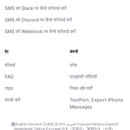
SMS को Slack पर कैसे फॉरवर्ड करें
SMS को Discord पर कैसे फॉरवर्ड करें
SMS को Webhook पर कैसे फॉरवर्ड करें
ऐप
कंपनी
फीचर्स
प्रेस
FAQ
प्राइवेसी पॉलिसी
गाइड
नियम और शर्तें
संपर्क करें
TextPort: Export iPhone
Messages
English
|
Deutsch
|
日本語
|
한국어
|
العربية
|
Français
|
Italiano
|
Español
|
Nederlands
|
Türkçe
|
Русский
|
中文（普通话）
|
繁體中文（台灣）
|