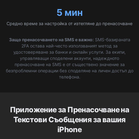
5 мин
Средно време за настройка от изтегляне до пренасочване
Защо пренасочването на SMS е важно:
SMS-базираната
2FA остава най-често използваният метод за
удостоверяване за банки и онлайн услуги. За екипи,
управляващи споделени акаунти, надеждното
пренасочване на SMS е от съществено значение за
безпроблемни операции без споделяне на личен достъп до
телефона.
Приложение за Пренасочване на
Текстови Съобщения за вашия
iPhone